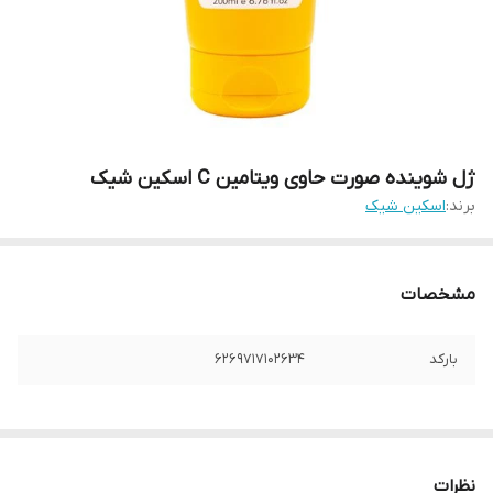
ژل شوینده صورت حاوی ویتامین C اسکین شیک
برند:
اسکین شیک
مشخصات
بارکد
6269717102634
نظرات