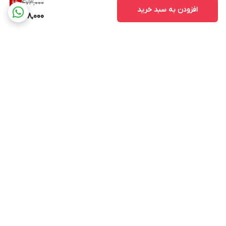
473,000
9
%
افزودن به سبد خرید
428,000
برگشت به بالا
پشتیبانی ۲۴ ساعته
۷ روز ضمانت بازگشت
کالا(در صورت عدم
استفاده)