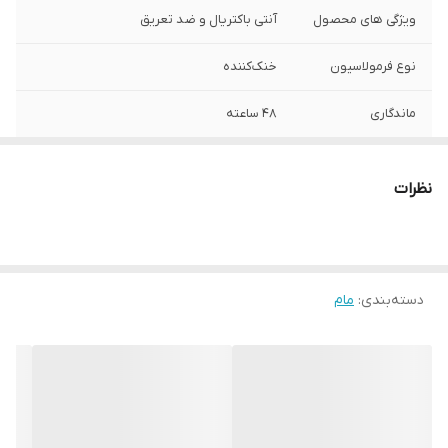
ویژگی های محصول
آنتی باکتریال و ضد تعریق
نوع فرمولاسیون
خنک‌کننده
ماندگاری
48 ساعته
کشور سازنده
آلمان
نظرات
بارکد
4005900087973
دسته‌بندی
:
مام