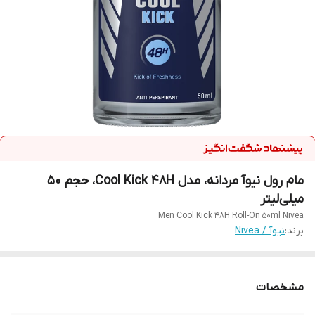
مام رول نیوآ مردانه، مدل Cool Kick 48H، حجم 50
میلی‌لیتر
Nivea‏ Men Cool Kick 48H Roll-On 50ml‏
برند:
نیوآ / Nivea
مشخصات