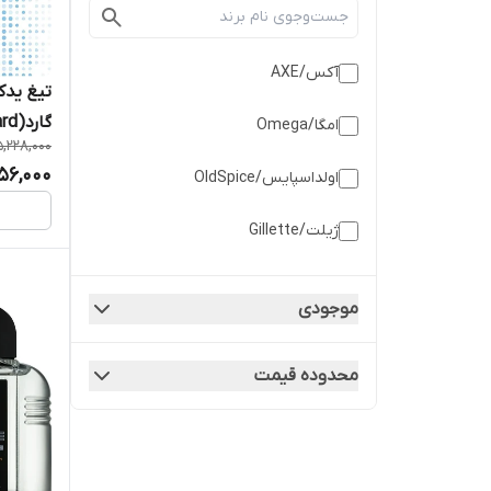
آکس/AXE
تیغ یدک
گارد(SkinGuard)، بسته ۴ عددی
امگا/Omega
5,228,000
56,000
اولداسپایس/OldSpice
ژیلت/Gillette
لورآل/LOreal
موجودی
نیوآ / Nivea
محدوده قیمت