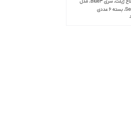
تیغ اصلاح ژیلت، سری Blue3، مدل
6 عددی