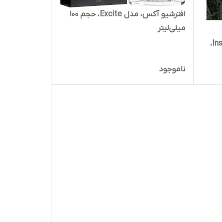
افترشیو آکس، مدل Excite، حجم 100
میلی‌لیتر
افترشیو آکس، مدل Instinct Shave،
ناموجود