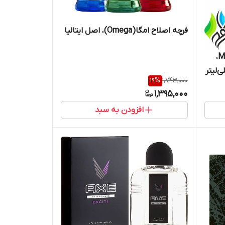
فرچه اصلاح امگا(Omega)، اصل ایتالیا
ژل اصلاح لورآل، سری Men Expert،
19
%
1,743,000
1,395,000
افزودن به سبد