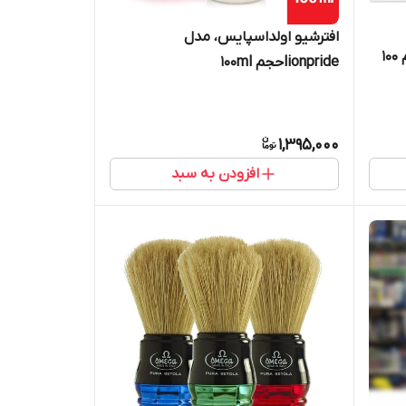
افترشیو اولداسپایس، مدل
Sensitive(پوست حساس)، حجم 100
lionprideحجم 100ml
1,395,000
افزودن به سبد