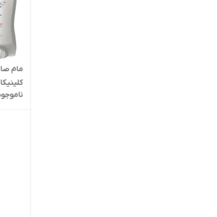
مام صاب
ناموجود
48H، وزن 45 گرم تاریخ منقضی شده