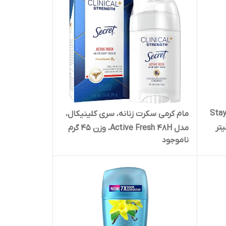
م صابونی رکسونا مردانه، مدل Stay
مام کرمی سکرت زنانه، سری کلینیکال،
مدل Active Fresh 48H، وزن 45 گرم
ناموجود