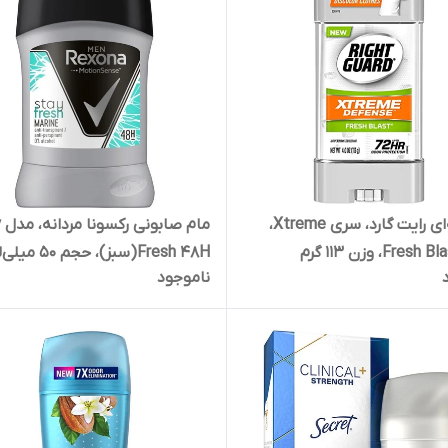
مام ژله‌ای رایت گارد، سری Xtreme،
ما
Fresh 48H(سبز)، حجم 50 میلی‌لیتر
ناموجود