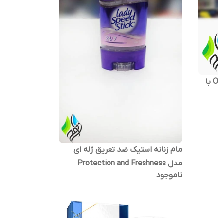
ضد تعریق و دئودورانت Old Spice با
مام زنانه استیک ضد تعریق ژله ای
مدل Protection and Freshness
ناموجود
صورتی لیدی اسپید 65 گرم