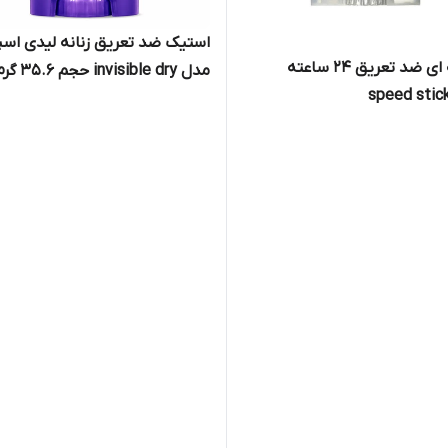
استیک ضد تعریق زنانه لیدی اسپ
مام ژله ای ضد تعریق ۲۴ ساعته
مدل invisible dry حجم ۳۵.۶ گرم