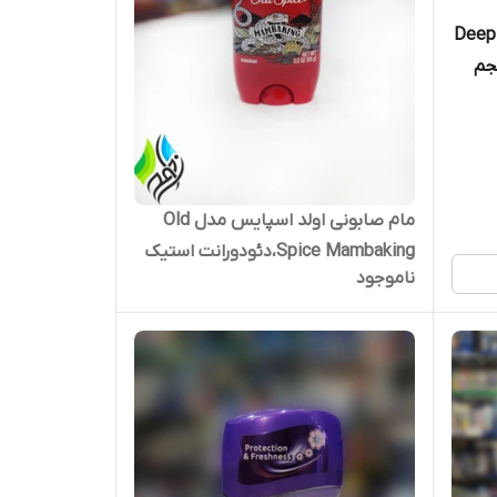
، سری Deep Black
Amazonia 4، حجم
مام صابونی اولد اسپایس مدل Old
Spice Mambaking،دئودورانت استیک
ناموجود
ضد تعریق