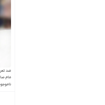
ضد تعری
مام صابونی old spice
ناموجود