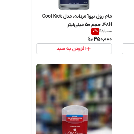
مام رول نیوآ مردانه، مدل Cool Kick
48H، حجم 50 میلی‌لیتر
7
%
489,000
450,000
افزودن به سبد