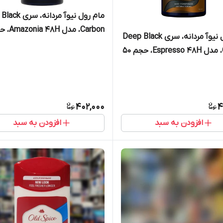
مام رول نیوآ مردانه
Carbon، مدل 8H
مام رول نیوآ مردانه، سری Deep Black
50 میلی‌لیتر
Carbon، مدل Espresso 48H، حجم 50
ر
402,000
4
افزودن به سبد
افزودن به سبد