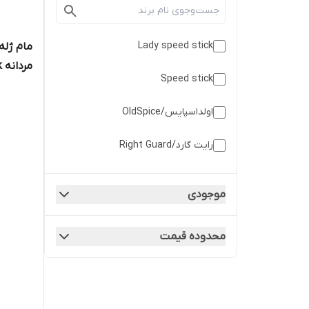
Lady speed stick
مردانه speed stick
Speed stick
اولداسپایس/OldSpice
رایت گارد/Right Guard
رکسونا/Rexona
موجودی
سکرت/Secret
محدوده قیمت
لیدی اسپید استیک/lady speed stick
نیوآ / Nivea