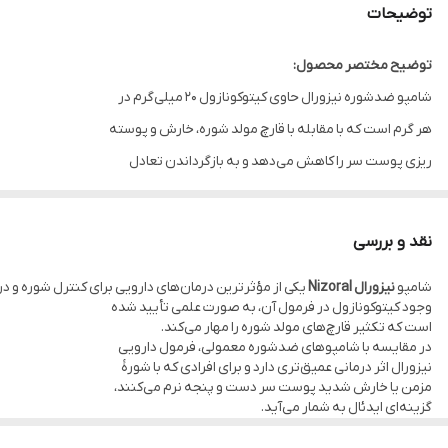
توضیحات
توضیح مختصر محصول:
شامپو ضدشوره نیزورال حاوی کیتوکونازول ۲۰ میلی‌گرم در
هر گرم است که با مقابله با قارچ مولد شوره، خارش و پوسته‌
ریزی پوست سر را کاهش می‌دهد و به بازگرداندن تعادل
طبیعی پوست سر کمک می‌کند.
📖
توضیح کامل محصول:
نقد و بررسی
شوره سر یکی از رایج‌ترین مشکلات پوستی موی سر است که ناشی از تکثیر بیش ا
شامپو
نیزورال Nizoral
یکی از مؤثرترین درمان‌های دارویی برای کنترل شوره و 
شامپو
Nizoral Ketoconazole 20 mg/g
از محصولات
وجود کیتوکونازول در فرمول آن، به‌ صورت علمی تأیید شده
دارویی برند Stada با اثر ضدقارچی قوی تولید شده است
است که تکثیر قارچ‌های مولد شوره را مهار می‌کند.
در مقایسه با شامپوهای ضدشوره معمولی، فرمول دارویی
که علت اصلی شوره را هدف می‌گیرد.
نیزورال اثر درمانی عمیق‌تری دارد و برای افرادی که با شورهٔ
کیتوکونازول موجود در این فرمول با جلوگیری از رشد قارچ
مزمن یا خارش شدید پوست سر دست و پنجه نرم می‌کنند،
گزینه‌ای ایدئال به شمار می‌آید.
موجب بهبود درماتیت سبورئیک و رفع شوره پوسته‌ای
ویژگی‌های برجسته: