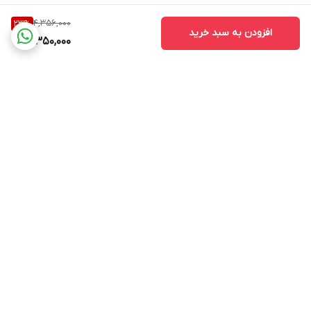
4,356,000
23
%
افزودن به سبد خرید
3,350,000
برگشت به بالا
پشتیبانی ۲۴ ساعته
۷ روز ضمانت بازگشت
کالا(در صورت عدم
استفاده)